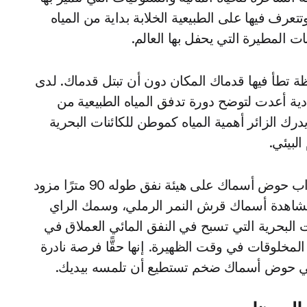
عرف فيها على الطبيعية الخلابة بداية من المياه
ات المطيرة التي يحفل بها العالم.
حظة تطأ فيها قدماك المكان دون أن تبتل قدماك. لدى
ية أعدت لتوضح دورة تدفق المياه الطبيعية من
درك الزائر أهمية المياه كموطن للكائنات البحرية
البيئي.
ومن بين المعالم الرئيسية بهذا المعلم السياحي الجذاب حوض أسماك على هيئة نفق طوله 90 مترًا مزود
مشاهدة أسماك قرش النمر الرملي، وسمك الراي
ت البحرية التي تسبح في النفق المائي العملاق في
مخلوقات في وقت الظهيرة. إنها حقًّا فرصة نادرة
 في حوض أسماك ضخم تستطيع أن تلمسه بيديك.