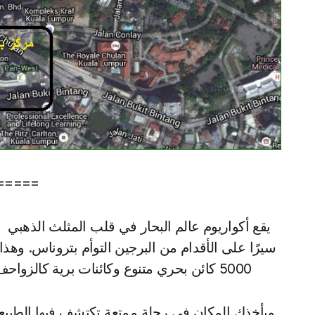
=====
يقع أكواريوم عالم البحار في قلب المثلث الذهبي 
سيرًا على الأقدام من البرجين التوأم بتروناس. وه
5000 كائن بحري متنوع وكائنات برية كالزواحف مختلفة في مساحة فسيحة متعددة الطوابق..
ويأخذك المكان في رحلة ممتعة تكتشف فيها الطبيعة ا