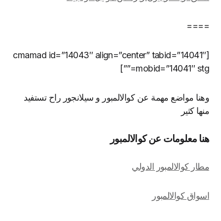
===
[cmamad id=”14043″ align=”center” tabid=”14041
mobid=”14041″ stg=”
نا مواضع مهمة عن كوالالمبور و سيلانجور راح تستفيد
ها كثير
ا معلومات عن كوالالمبور
ار كوالالمبور الدولي
واق كوالالمبور