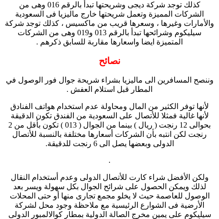
كذلك توجد شركة ديجى وشريحتها تبدأ بالرقم 016 وهى من
الشركات المميزة وتعمل شريحتها خارج ماليزيا فى السعودية
والأمارات وغيرها ، وسعرها قريب من ماكسيس ، كذلك توجد شركة
سيليكوم وشرائحها تبدأ بالرقم 013 و019 وهى من الشركات
المتميزة ايضا واسعارها مقاربة للسابق ذكرهم .
نصائح
وننصح المسافرين الى ماليزيا بشراء شريحة جوال فور الوصول في
المطار قبل استلام العفش .
لأنها توفر الكثير من المال ومحاولة عدم استخدام هواتف الفنادق
لأنها غالية فمثلا للأتصال على السعودية من الفندق تكون الدقيقة
بحوالى 12 رنجت ( ريال ) بينما من الجوال ( 013 ) تكون بأقل من 2
رنجت لكن انتبه بأن الشركات أسعارها مختلفة بالنسبة للأتصال
الدولى وبعضها يصل الى 6 رنجت للدقيقة.
.
ولكن الأفضل شراء كارت للأتصال الدولى وعدم أستخدام النقال
لذلك ويمكن الحصول على شرائح الجوال بكل سهولة ويسر بعد
الوصول للعاصمة حيث لا يخلو مجمع تجارى منها أو حتى المحلات
الأرضية فى الشوارع الرئيسية مع ملاحظة وجود محل لشركة
سيليكوم على يمين مخرج الصالة الدولية بمطار كوالالمبور الدولى