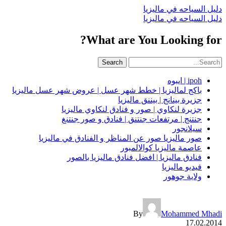
دليل السياحه في ماليزيا
دليل السياحه في ماليزيا
What are You Looking for?
Search
ipoh | ايبوه
باكج لماليزيا | خطط شهر عسل | عروض شهر عسل ماليزيا
جزيرة بينانج | بيننق ماليزيا
جزيرة لنكاوي | صور و فنادق لنكاوي ماليزيا
جنتنج | مرتفعات جنتنق | فنادق و صور جنتنغ
سيلانجور
صور ماليزيا صور عن المناظر و الفنادق في ماليزيا
عاصمة ماليزيا كوالالمبور
فنادق ماليزيا | افضل فنادق ماليزيا بالصور
فيديو ماليزيا
ولاية جوهور
By
Mohammed Mhadi
17.02.2014