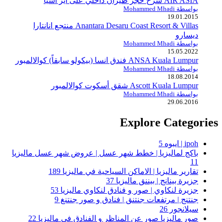
AIR ASIA شرح حجز طيران داخلي على اير اسيا
بواسطة Mohammed Mhadi
19.01.2015
Anantara Desaru Coast Resort & Villas منتجع انانتارا
ديسارو
بواسطة Mohammed Mhadi
15.05.2022
ANSA Kuala Lumpur فندق انسا (بيكولو سابقاً) كوالالمبور
بواسطة Mohammed Mhadi
18.08.2014
Ascott Kuala Lumpur شقق أسكوت كوالالمبور
بواسطة Mohammed Mhadi
29.06.2016
Explore Categories
ipoh | ايبوه
5
باكج لماليزيا | خطط شهر عسل | عروض شهر عسل ماليزيا
11
تقارير ماليزيا | الاماكن السياحية في ماليزيا
189
جزيرة بينانج | بيننق ماليزيا
37
جزيرة لنكاوي | صور و فنادق لنكاوي ماليزيا
53
جنتنج | مرتفعات جنتنق | فنادق و صور جنتنغ
9
سيلانجور
26
صور ماليزيا صور عن المناظر و الفنادق في ماليزيا
22