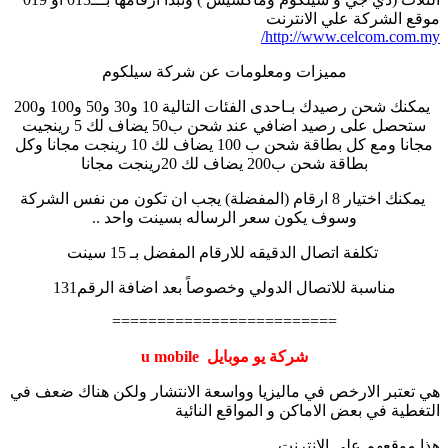
موقع الشركة علي الانترنت
http://www.celcom.com.my/
مميزات ومعلومات عن شركة سيلكوم
يمكنك شحن رصيدك بـاحدى الفئات التالية 10 و30 و50 و100 و200
ستحصل على رصيد اضافي عند شحن ب50 يضاف لك 5 رينجيت
مجانا ومع كل بطاقة شحن ب 100 يضاف لك 10 رينجت مجانا وكل
بطاقة شحن ب200 يضاف لك 20رينجت مجانا
يمكنك اختيار 8 ارقام (المفضلة) يجب ان تكون من نفس الشركة
وسوف يكون سعر الرساله بسينت واحد ..
تكلفة اتصال الدقيقه للارقام المفضل بـ 15 سينت
مناسبة للاتصال الدولي وخصوصاً بعد اضافة الرقم131
=========================
شركة يو موبايل u mobile
هي تعتبر الارخص في ماليزيا وواسعة الانتشار ولكن هناك ضعف في
التغطية في بعض الاماكن و المواقع النائية
هذا موقعهم على الانترنت