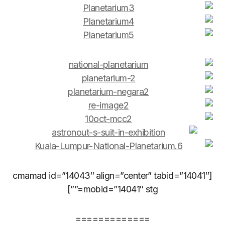
[cmamad id=”14043″ align=”center” tabid=”14041″
mobid=”14041″ stg=””]
=============