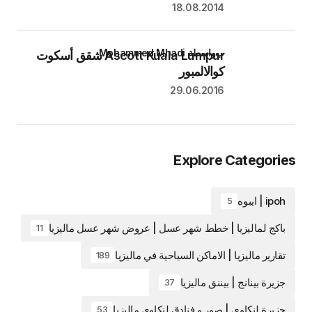
18.08.2014
بواسطة Mohammed Mhadi
Ascott Kuala Lumpur شقق أسكوت
كوالالمبور
29.06.2016
Explore Categories
ipoh | ايبوه
5
باكج لماليزيا | خطط شهر عسل | عروض شهر عسل ماليزيا
11
تقارير ماليزيا | الاماكن السياحية في ماليزيا
189
جزيرة بينانج | بيننق ماليزيا
37
جزيرة لنكاوي | صور و فنادق لنكاوي ماليزيا
53