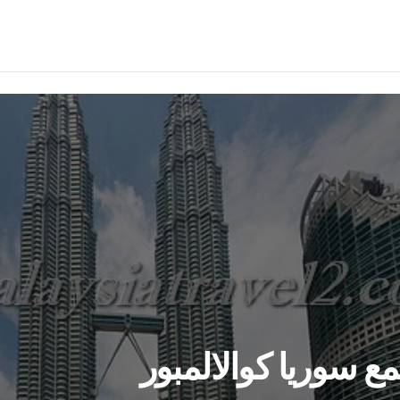
Suria KLC مجمع سوريا كوالالمبور