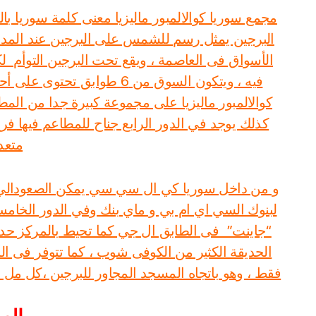
مجمع سوريا كوالالمبور ماليزيا معنى كلمة سوريا ب
البرجين يمثل رسم للشمس على البرجين عند المدخل
الأسواق فى العاصمة ، ويقع تحت البرجين التوأم 
فيه ، ويتكون السوق من 6 طوا
كوالالمبور ماليزيا على مجموعة كبيرة جدا من الم
كذلك يوجد في الدور الرابع جناح للمطاعم فيها 
متعد
و من داخل سوريا كي ال سي سي يمكن الصعودالي ا
لبنوك السي اي ام بي و ماي بنك وفي الدور الخام
“جاينت” فى الطابق ال جي كما تحيط بالمركز حدي
الحديقة الكثير من الكوفى شوب ، كما تتوفر فى ا
فقط ، وهو باتجاه المسجد المجاور للبرجين ،كل مل