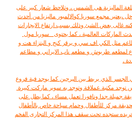
اللغة الماليزية هى الشمس ، وتلاحظ شعار كبير على
 ،يعتبر مجمع سوريا كوالالمبور ماليزيا من أحدث
لكنه غالى بعض الشئ وذلك بسبب ارتفاع الايجارات
بق تحتوى على أحدث الماركات العالمية ، كما يحتوى سوريا مول
طاعم مثل الكي اف سي و برقر كنج و البتزاء هت و
فرع لمطعم طربوش و مطعم ناب الايراني و مطاعم
دة .
لجسر الذي يربط بين البرجين كما يوجد فية فروع
س توجد مكتبة عملاقة وتوجد به سوبر ماركت كبيرة
قة جميلة جدا ونافورا تعمل مساء ، كما يطل على
لحديقة مركز للأطفال وحمام سباحة خاص بالأطفال
 تريده ستجده تحت سقف هذا المركز التجارى الفخم