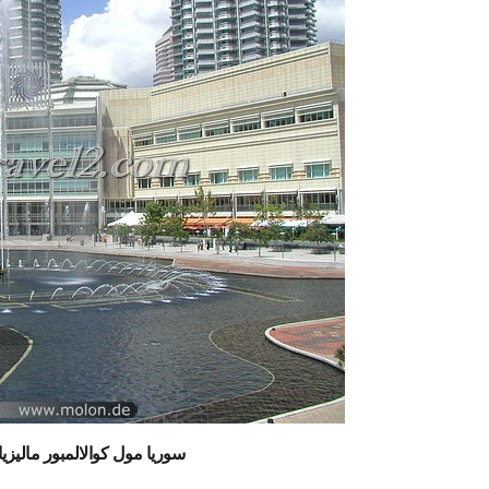
سوريا مول كوالالمبور ماليزيا Suria KLCC صور و تقري