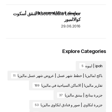
بواسطة Mohammed Mhadi
Ascott Kuala Lumpur شقق أسكوت
كوالالمبور
29.06.2016
Explore Categories
ipoh | ايبوه
5
باكج لماليزيا | خطط شهر عسل | عروض شهر عسل ماليزيا
11
تقارير ماليزيا | الاماكن السياحية في ماليزيا
189
جزيرة بينانج | بيننق ماليزيا
37
جزيرة لنكاوي | صور و فنادق لنكاوي ماليزيا
53