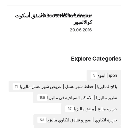
بواسطة Mohammed Mhadi
Ascott Kuala Lumpur شقق أسكوت
كوالالمبور
29.06.2016
Explore Categories
ipoh | ايبوه
5
باكج لماليزيا | خطط شهر عسل | عروض شهر عسل ماليزيا
11
تقارير ماليزيا | الاماكن السياحية في ماليزيا
189
جزيرة بينانج | بيننق ماليزيا
37
جزيرة لنكاوي | صور و فنادق لنكاوي ماليزيا
53