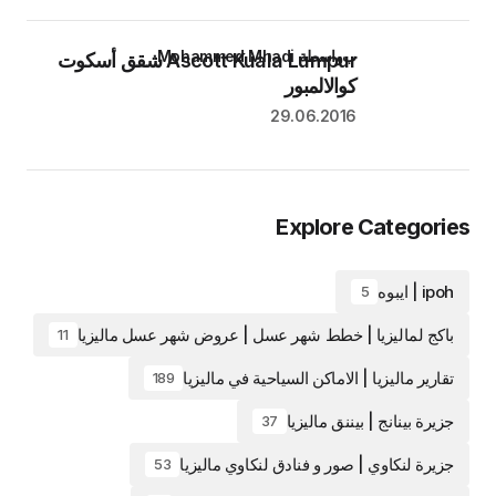
بواسطة Mohammed Mhadi
Ascott Kuala Lumpur شقق أسكوت
كوالالمبور
29.06.2016
Explore Categories
ipoh | ايبوه
5
باكج لماليزيا | خطط شهر عسل | عروض شهر عسل ماليزيا
11
تقارير ماليزيا | الاماكن السياحية في ماليزيا
189
جزيرة بينانج | بيننق ماليزيا
37
جزيرة لنكاوي | صور و فنادق لنكاوي ماليزيا
53