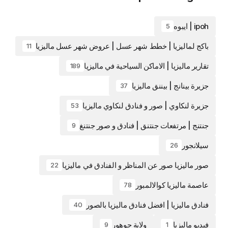
ipoh | ايبوه
5
باكج لماليزيا | خطط شهر عسل | عروض شهر عسل ماليزيا
11
تقارير ماليزيا | الاماكن السياحية في ماليزيا
189
جزيرة بينانج | بيننق ماليزيا
37
جزيرة لنكاوي | صور و فنادق لنكاوي ماليزيا
53
جنتنج | مرتفعات جنتنق | فنادق و صور جنتنغ
9
سيلانجور
26
صور ماليزيا صور عن المناظر و الفنادق في ماليزيا
22
عاصمة ماليزيا كوالالمبور
78
فنادق ماليزيا | افضل فنادق ماليزيا بالصور
40
فيديو ماليزيا
ولاية جوهور
9
1