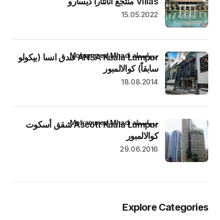
Villas منتجع انانتارا ديسارو
15.05.2022
بواسطة Mohammed Mhadi
ANSA Kuala Lumpur فندق انسا (بيكولو
سابقاً) كوالالمبور
18.08.2014
بواسطة Mohammed Mhadi
Ascott Kuala Lumpur شقق أسكوت
كوالالمبور
29.06.2016
Explore Categories