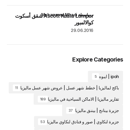
بواسطة Mohammed Mhadi
Ascott Kuala Lumpur شقق أسكوت
كوالالمبور
29.06.2016
Explore Categories
ipoh | ايبوه
5
باكج لماليزيا | خطط شهر عسل | عروض شهر عسل ماليزيا
11
تقارير ماليزيا | الاماكن السياحية في ماليزيا
189
جزيرة بينانج | بيننق ماليزيا
37
جزيرة لنكاوي | صور و فنادق لنكاوي ماليزيا
53