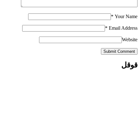
*
Your Name
*
Email Address
Website
Submit Comment
قوقل