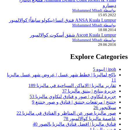
ديسارو
بواسطة Mohammed Mhadi
15.05.2022
ANSA Kuala Lumpur فندق انسا (بيكولو سابقاً) كوالالمبور
بواسطة Mohammed Mhadi
18.08.2014
Ascott Kuala Lumpur شقق أسكوت كوالالمبور
بواسطة Mohammed Mhadi
29.06.2016
Explore Categories
ipoh | ايبوه
5
باكج لماليزيا | خطط شهر عسل | عروض شهر عسل ماليزيا
11
تقارير ماليزيا | الاماكن السياحية في ماليزيا
189
جزيرة بينانج | بيننق ماليزيا
37
جزيرة لنكاوي | صور و فنادق لنكاوي ماليزيا
53
جنتنج | مرتفعات جنتنق | فنادق و صور جنتنغ
9
سيلانجور
26
صور ماليزيا صور عن المناظر و الفنادق في ماليزيا
22
عاصمة ماليزيا كوالالمبور
78
فنادق ماليزيا | افضل فنادق ماليزيا بالصور
40
فيديو ماليزيا
1