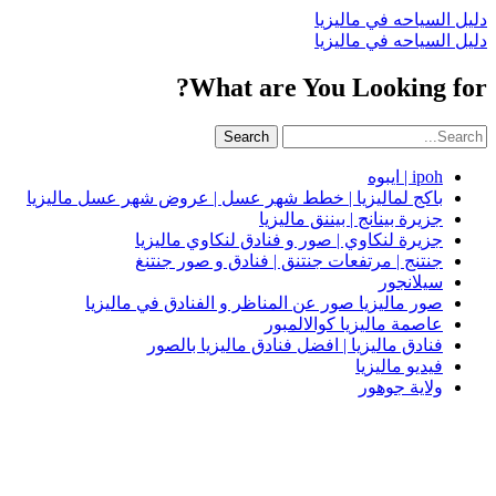
دليل السياحه في ماليزيا
دليل السياحه في ماليزيا
What are You Looking for?
Search
ipoh | ايبوه
باكج لماليزيا | خطط شهر عسل | عروض شهر عسل ماليزيا
جزيرة بينانج | بيننق ماليزيا
جزيرة لنكاوي | صور و فنادق لنكاوي ماليزيا
جنتنج | مرتفعات جنتنق | فنادق و صور جنتنغ
سيلانجور
صور ماليزيا صور عن المناظر و الفنادق في ماليزيا
عاصمة ماليزيا كوالالمبور
فنادق ماليزيا | افضل فنادق ماليزيا بالصور
فيديو ماليزيا
ولاية جوهور