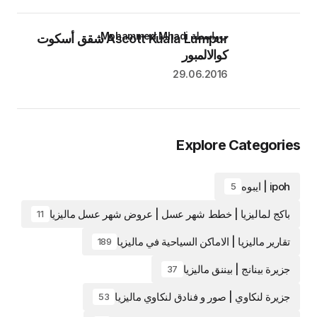
بواسطة Mohammed Mhadi
Ascott Kuala Lumpur شقق أسكوت
كوالالمبور
29.06.2016
Explore Categories
ipoh | ايبوه
5
باكج لماليزيا | خطط شهر عسل | عروض شهر عسل ماليزيا
11
تقارير ماليزيا | الاماكن السياحية في ماليزيا
189
جزيرة بينانج | بيننق ماليزيا
37
جزيرة لنكاوي | صور و فنادق لنكاوي ماليزيا
53