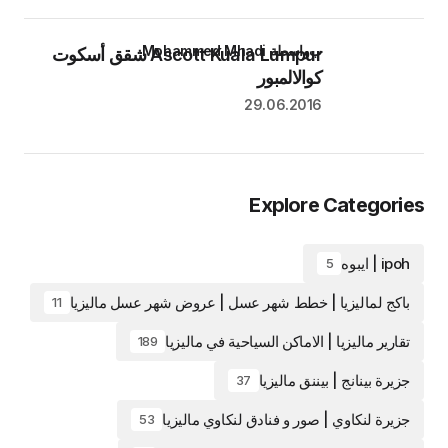
بواسطة Mohammed Mhadi
Ascott Kuala Lumpur شقق أسكوت
كوالالمبور
29.06.2016
Explore Categories
ipoh | ايبوه
5
باكج لماليزيا | خطط شهر عسل | عروض شهر عسل ماليزيا
11
تقارير ماليزيا | الاماكن السياحية في ماليزيا
189
جزيرة بينانج | بيننق ماليزيا
37
جزيرة لنكاوي | صور و فنادق لنكاوي ماليزيا
53