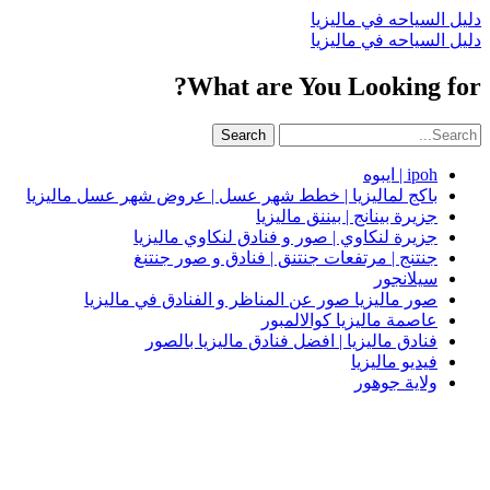
دليل السياحه في ماليزيا
دليل السياحه في ماليزيا
What are You Looking for?
Search
ipoh | ايبوه
باكج لماليزيا | خطط شهر عسل | عروض شهر عسل ماليزيا
جزيرة بينانج | بيننق ماليزيا
جزيرة لنكاوي | صور و فنادق لنكاوي ماليزيا
جنتنج | مرتفعات جنتنق | فنادق و صور جنتنغ
سيلانجور
صور ماليزيا صور عن المناظر و الفنادق في ماليزيا
عاصمة ماليزيا كوالالمبور
فنادق ماليزيا | افضل فنادق ماليزيا بالصور
فيديو ماليزيا
ولاية جوهور