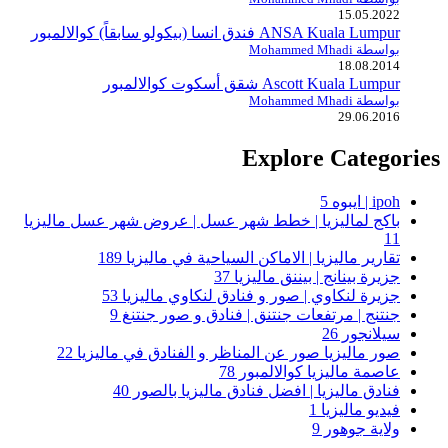
15.05.2022
ANSA Kuala Lumpur فندق انسا (بيكولو سابقاً) كوالالمبور
بواسطة Mohammed Mhadi
18.08.2014
Ascott Kuala Lumpur شقق أسكوت كوالالمبور
بواسطة Mohammed Mhadi
29.06.2016
Explore Categories
ipoh | ايبوه
5
باكج لماليزيا | خطط شهر عسل | عروض شهر عسل ماليزيا
11
تقارير ماليزيا | الاماكن السياحية في ماليزيا
189
جزيرة بينانج | بيننق ماليزيا
37
جزيرة لنكاوي | صور و فنادق لنكاوي ماليزيا
53
جنتنج | مرتفعات جنتنق | فنادق و صور جنتنغ
9
سيلانجور
26
صور ماليزيا صور عن المناظر و الفنادق في ماليزيا
22
عاصمة ماليزيا كوالالمبور
78
فنادق ماليزيا | افضل فنادق ماليزيا بالصور
40
فيديو ماليزيا
1
ولاية جوهور
9