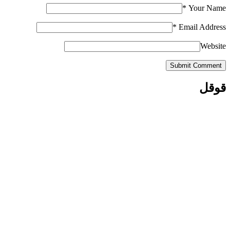
*
Your Name
*
Email Address
Website
Submit Comment
قوقل