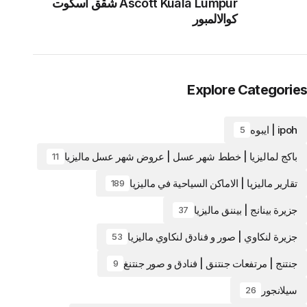
Ascott Kuala Lumpur شقق أسكوت
كوالالمبور
Explore Categories
ipoh | ايبوه
5
باكج لماليزيا | خطط شهر عسل | عروض شهر عسل ماليزيا
11
تقارير ماليزيا | الاماكن السياحية في ماليزيا
189
جزيرة بينانج | بيننق ماليزيا
37
جزيرة لنكاوي | صور و فنادق لنكاوي ماليزيا
53
جنتنج | مرتفعات جنتنق | فنادق و صور جنتنغ
9
سيلانجور
26