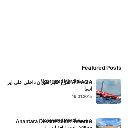
Featured Posts
بواسطة Mohammed Mhadi
AIR ASIA شرح حجز طيران داخلي على اير
اسيا
19.01.2015
بواسطة Mohammed Mhadi
Anantara Desaru Coast Resort &
Villas منتجع انانتارا ديسارو