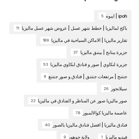
ipoh | ايبوه
5
باكج لماليزيا | خطط شهر عسل | عروض شهر عسل ماليزيا
11
تقارير ماليزيا | الاماكن السياحية في ماليزيا
189
جزيرة بينانج | بيننق ماليزيا
37
جزيرة لنكاوي | صور و فنادق لنكاوي ماليزيا
53
جنتنج | مرتفعات جنتنق | فنادق و صور جنتنغ
9
سيلانجور
26
صور ماليزيا صور عن المناظر و الفنادق في ماليزيا
22
عاصمة ماليزيا كوالالمبور
78
فنادق ماليزيا | افضل فنادق ماليزيا بالصور
40
فيديو ماليزيا
ولاية جوهور
9
1