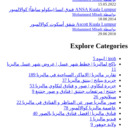
15.05.2022
ANSA Kuala Lumpur فندق انسا (بيكولو سابقاً) كوالالمبور
بواسطة Mohammed Mhadi
18.08.2014
Ascott Kuala Lumpur شقق أسكوت كوالالمبور
بواسطة Mohammed Mhadi
29.06.2016
Explore Categories
ipoh | ايبوه
5
باكج لماليزيا | خطط شهر عسل | عروض شهر عسل ماليزيا
11
تقارير ماليزيا | الاماكن السياحية في ماليزيا
189
جزيرة بينانج | بيننق ماليزيا
37
جزيرة لنكاوي | صور و فنادق لنكاوي ماليزيا
53
جنتنج | مرتفعات جنتنق | فنادق و صور جنتنغ
9
سيلانجور
26
صور ماليزيا صور عن المناظر و الفنادق في ماليزيا
22
عاصمة ماليزيا كوالالمبور
78
فنادق ماليزيا | افضل فنادق ماليزيا بالصور
40
فيديو ماليزيا
1
ولاية جوهور
9