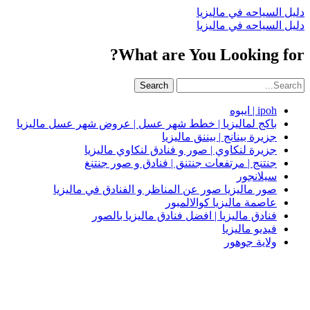
دليل السياحه في ماليزيا
دليل السياحه في ماليزيا
What are You Looking for?
Search
ipoh | ايبوه
باكج لماليزيا | خطط شهر عسل | عروض شهر عسل ماليزيا
جزيرة بينانج | بيننق ماليزيا
جزيرة لنكاوي | صور و فنادق لنكاوي ماليزيا
جنتنج | مرتفعات جنتنق | فنادق و صور جنتنغ
سيلانجور
صور ماليزيا صور عن المناظر و الفنادق في ماليزيا
عاصمة ماليزيا كوالالمبور
فنادق ماليزيا | افضل فنادق ماليزيا بالصور
فيديو ماليزيا
ولاية جوهور