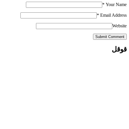
*
Your Name
*
Email Address
Website
Submit Comment
قوقل