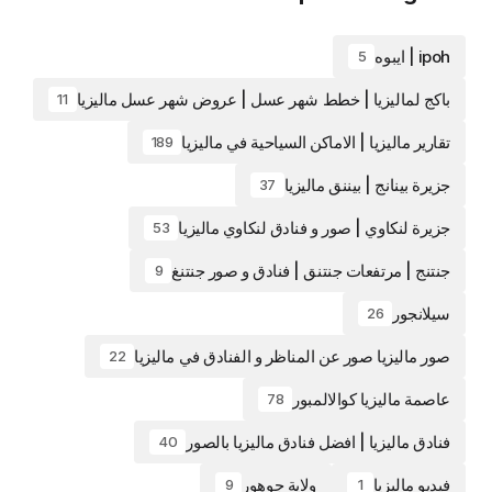
ipoh | ايبوه
5
باكج لماليزيا | خطط شهر عسل | عروض شهر عسل ماليزيا
11
تقارير ماليزيا | الاماكن السياحية في ماليزيا
189
جزيرة بينانج | بيننق ماليزيا
37
جزيرة لنكاوي | صور و فنادق لنكاوي ماليزيا
53
جنتنج | مرتفعات جنتنق | فنادق و صور جنتنغ
9
سيلانجور
26
صور ماليزيا صور عن المناظر و الفنادق في ماليزيا
22
عاصمة ماليزيا كوالالمبور
78
فنادق ماليزيا | افضل فنادق ماليزيا بالصور
40
فيديو ماليزيا
ولاية جوهور
9
1