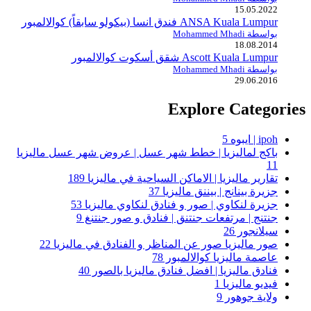
15.05.2022
ANSA Kuala Lumpur فندق انسا (بيكولو سابقاً) كوالالمبور
بواسطة Mohammed Mhadi
18.08.2014
Ascott Kuala Lumpur شقق أسكوت كوالالمبور
بواسطة Mohammed Mhadi
29.06.2016
Explore Categories
ipoh | ايبوه
5
باكج لماليزيا | خطط شهر عسل | عروض شهر عسل ماليزيا
11
تقارير ماليزيا | الاماكن السياحية في ماليزيا
189
جزيرة بينانج | بيننق ماليزيا
37
جزيرة لنكاوي | صور و فنادق لنكاوي ماليزيا
53
جنتنج | مرتفعات جنتنق | فنادق و صور جنتنغ
9
سيلانجور
26
صور ماليزيا صور عن المناظر و الفنادق في ماليزيا
22
عاصمة ماليزيا كوالالمبور
78
فنادق ماليزيا | افضل فنادق ماليزيا بالصور
40
فيديو ماليزيا
1
ولاية جوهور
9