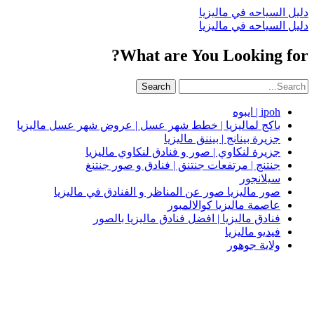
دليل السياحه في ماليزيا
دليل السياحه في ماليزيا
What are You Looking for?
Search
ipoh | ايبوه
باكج لماليزيا | خطط شهر عسل | عروض شهر عسل ماليزيا
جزيرة بينانج | بيننق ماليزيا
جزيرة لنكاوي | صور و فنادق لنكاوي ماليزيا
جنتنج | مرتفعات جنتنق | فنادق و صور جنتنغ
سيلانجور
صور ماليزيا صور عن المناظر و الفنادق في ماليزيا
عاصمة ماليزيا كوالالمبور
فنادق ماليزيا | افضل فنادق ماليزيا بالصور
فيديو ماليزيا
ولاية جوهور