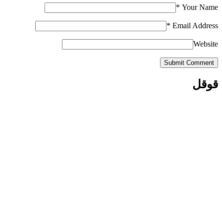
*
Your Name
*
Email Address
Website
Submit Comment
قوقل