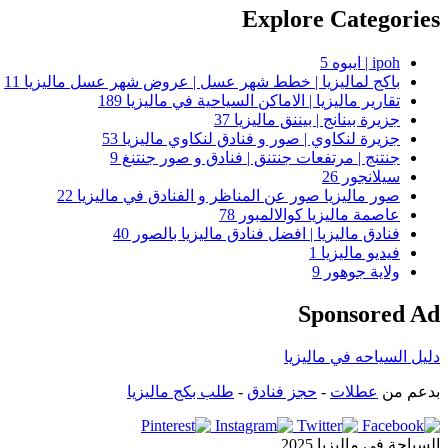
Explore Categories
ipoh | ايبوه
5
باكج لماليزيا | خطط شهر عسل | عروض شهر عسل ماليزيا
11
تقارير ماليزيا | الاماكن السياحية في ماليزيا
189
جزيرة بينانج | بيننق ماليزيا
37
جزيرة لنكاوي | صور و فنادق لنكاوي ماليزيا
53
جنتنج | مرتفعات جنتنق | فنادق و صور جنتنغ
9
سيلانجور
26
صور ماليزيا صور عن المناظر و الفنادق في ماليزيا
22
عاصمة ماليزيا كوالالمبور
78
فنادق ماليزيا | افضل فنادق ماليزيا بالصور
40
فيديو ماليزيا
1
ولاية جوهور
9
Sponsored Ad
دليل السياحه في ماليزيا
بدعم من
عطلات
-
حجز فنادق
-
طلب بكج ماليزيا
السياحة في ماليزيا 2025