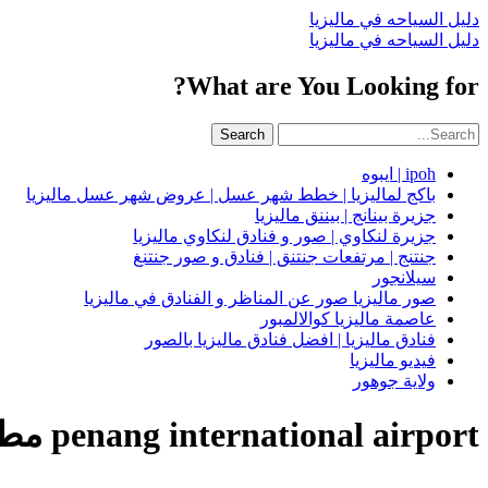
دليل السياحه في ماليزيا
دليل السياحه في ماليزيا
What are You Looking for?
Search
ipoh | ايبوه
باكج لماليزيا | خطط شهر عسل | عروض شهر عسل ماليزيا
جزيرة بينانج | بيننق ماليزيا
جزيرة لنكاوي | صور و فنادق لنكاوي ماليزيا
جنتنج | مرتفعات جنتنق | فنادق و صور جنتنغ
سيلانجور
صور ماليزيا صور عن المناظر و الفنادق في ماليزيا
عاصمة ماليزيا كوالالمبور
فنادق ماليزيا | افضل فنادق ماليزيا بالصور
فيديو ماليزيا
ولاية جوهور
penang international airport مطار بينانج