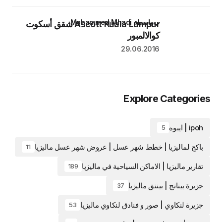
بواسطة Mohammed Mhadi
Ascott Kuala Lumpur شقق أسكوت
كوالالمبور
29.06.2016
Explore Categories
ipoh | ايبوه
5
باكج لماليزيا | خطط شهر عسل | عروض شهر عسل ماليزيا
11
تقارير ماليزيا | الاماكن السياحية في ماليزيا
189
جزيرة بينانج | بيننق ماليزيا
37
جزيرة لنكاوي | صور و فنادق لنكاوي ماليزيا
53