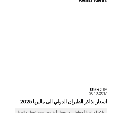
Read Next
khaled
By
30.10.2017
اسعار تذاكر الطيران الدولي الى ماليزيا 2025
باكج لماليزيا | خطط شهر عسل | عروض شهر عسل ماليزيا