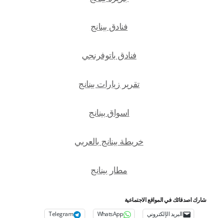
فنادق بينانج
فنادق باتوفرنجي
تقرير زيارات بينانج
اسواق بينانج
خريطة بينانج بالعربي
مطار بينانج
شارك اصدقائك في المواقع الاجتماعية
البريد الإلكتروني
WhatsApp
Telegram