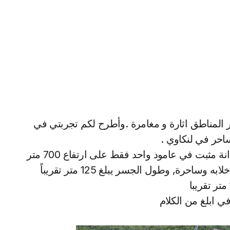
 المناطق اثارة و مغامرة .وأطرح لكم تجربتي في
احر في لنكاوي .
ويعد هذا الجسر احد اغرب الجسور في العالم حيث انة مثبت في عامود واحد فقط على ارتفاع 700 متر
من سطح البحر للما يتيح للزائرين مناظر طبيعيه خلابه وساحرة, وطول الجسر يبلغ 125 متر تقريباً
ي ابلغ من الكلام