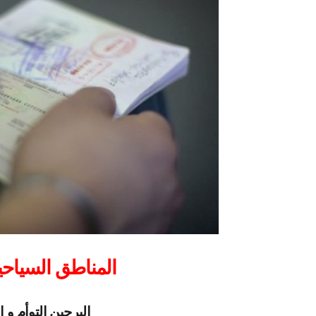
المناطق السياحي
البرجين التوأم و ا