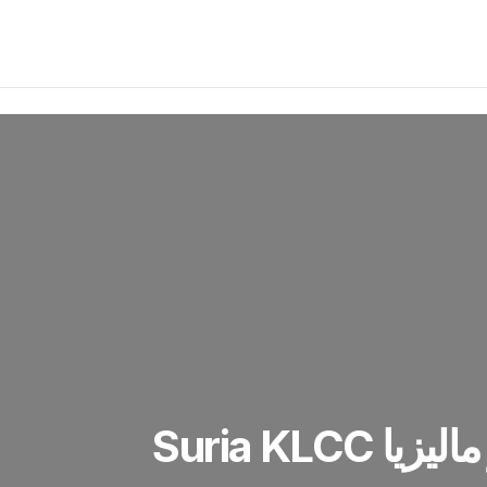
مجمع سوريا كوالالمبور ماليزيا Suria KLCC