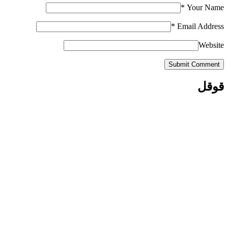
*
Your Name
*
Email Address
Website
Submit Comment
قوقل