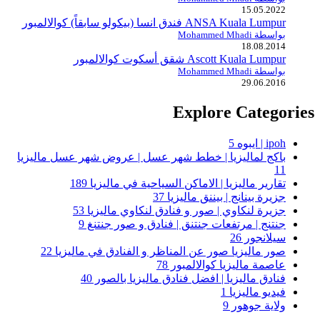
15.05.2022
ANSA Kuala Lumpur فندق انسا (بيكولو سابقاً) كوالالمبور
بواسطة Mohammed Mhadi
18.08.2014
Ascott Kuala Lumpur شقق أسكوت كوالالمبور
بواسطة Mohammed Mhadi
29.06.2016
Explore Categories
ipoh | ايبوه
5
باكج لماليزيا | خطط شهر عسل | عروض شهر عسل ماليزيا
11
تقارير ماليزيا | الاماكن السياحية في ماليزيا
189
جزيرة بينانج | بيننق ماليزيا
37
جزيرة لنكاوي | صور و فنادق لنكاوي ماليزيا
53
جنتنج | مرتفعات جنتنق | فنادق و صور جنتنغ
9
سيلانجور
26
صور ماليزيا صور عن المناظر و الفنادق في ماليزيا
22
عاصمة ماليزيا كوالالمبور
78
فنادق ماليزيا | افضل فنادق ماليزيا بالصور
40
فيديو ماليزيا
1
ولاية جوهور
9