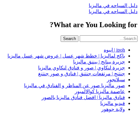
دليل السياحه في ماليزيا
دليل السياحه في ماليزيا
What are You Looking for?
Search
ipoh | ايبوه
باكج لماليزيا | خطط شهر عسل | عروض شهر عسل ماليزيا
جزيرة بينانج | بيننق ماليزيا
جزيرة لنكاوي | صور و فنادق لنكاوي ماليزيا
جنتنج | مرتفعات جنتنق | فنادق و صور جنتنغ
سيلانجور
صور ماليزيا صور عن المناظر و الفنادق في ماليزيا
عاصمة ماليزيا كوالالمبور
فنادق ماليزيا | افضل فنادق ماليزيا بالصور
فيديو ماليزيا
ولاية جوهور