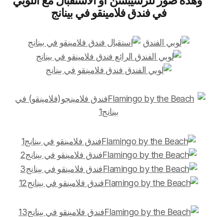
وهذه صور للرسيبشن او الاستقبال مع اللوبي
في فندق فلامينقو في بينانج