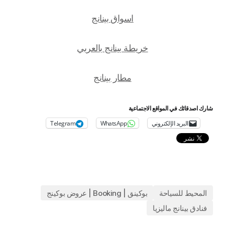
اسواق بينانج
خريطة بينانج بالعربي
مطار بينانج
شارك اصدقائك في المواقع الاجتماعية
البريد الإلكتروني
WhatsApp
Telegram
المحيط للسياحة
بوكينق | Booking | عروض بوكينج
فنادق بينانج ماليزيا