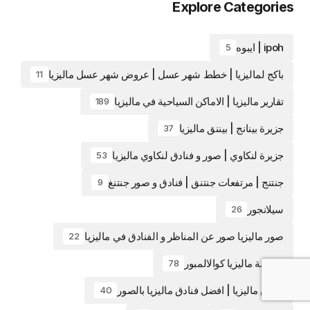
Explore Categories
ipoh | ايبوه
5
باكج لماليزيا | خطط شهر عسل | عروض شهر عسل ماليزيا
11
تقارير ماليزيا | الاماكن السياحية في ماليزيا
189
جزيرة بينانج | بيننق ماليزيا
37
جزيرة لنكاوي | صور و فنادق لنكاوي ماليزيا
53
جنتنج | مرتفعات جنتنق | فنادق و صور جنتنغ
9
سيلانجور
26
صور ماليزيا صور عن المناظر و الفنادق في ماليزيا
22
عاصمة ماليزيا كوالالمبور
78
فنادق ماليزيا | افضل فنادق ماليزيا بالصور
40