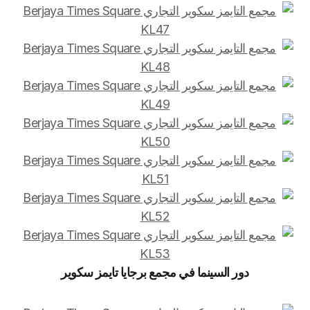
دور السينما في مجمع برجايا تايمز سكوير