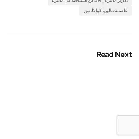
تقارير ماليزيا | الاماكن السياحية في ماليزيا
عاصمة ماليزيا كوالالمبور
Read Next