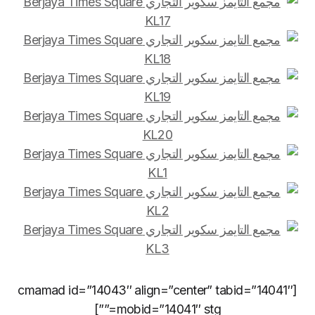
[cmamad id=”14043″ align=”center” tabid=”14041″
mobid=”14041″ stg=””]