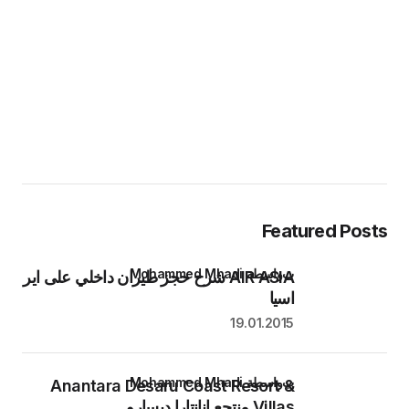
Featured Posts
بواسطة Mohammed Mhadi
AIR ASIA شرح حجز طيران داخلي على اير
اسيا
19.01.2015
بواسطة Mohammed Mhadi
Anantara Desaru Coast Resort &
Villas منتجع انانتارا ديسارو