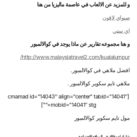
و للمزيد عن الالعاب في عاصمة ماليزيا من هنا
صنواي لاقون
اي ستي
و هنا مجموعه تقارير عن ماذا يوجد في كوالالمبور
http://www.malaysiatravel2.com/kualalumpur/
افضل ملاهي في كوالالمبور.
ملاهي تايم سكوير كوالالمبور .
[cmamad id=”14043″ align=”center” tabid=”14041″
mobid=”14041″ stg=””]
مول تايم سكوير كوالالمبور
شارك اصدقائك في المواقع الاجتماعية