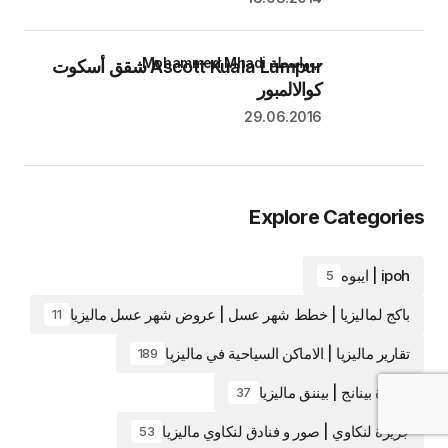
بواسطة Mohammed Mhadi
Ascott Kuala Lumpur شقق أسكوت
كوالالمبور
29.06.2016
Explore Categories
ipoh | ايبوه
5
باكج لماليزيا | خطط شهر عسل | عروض شهر عسل ماليزيا
11
تقارير ماليزيا | الاماكن السياحية في ماليزيا
189
جزيرة بينانج | بيننق ماليزيا
37
جزيرة لنكاوي | صور و فنادق لنكاوي ماليزيا
53